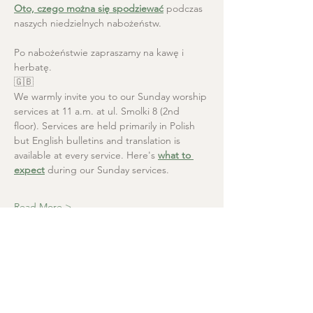
Oto, czego można się spodziewać
 podczas 
naszych niedzielnych nabożeństw.
Po nabożeństwie zapraszamy na kawę i 
herbatę.
🇬🇧
We warmly invite you to our Sunday worship 
services at 11 a.m. at ul. Smolki 8 (2nd 
floor). Services are held primarily in Polish 
but English bulletins and translation is 
available at every service. Here's 
what to 
expect
 during our Sunday services.
Read More >
Christ the Saviour