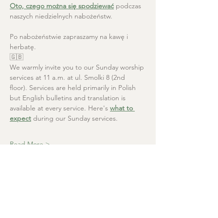
Oto, czego można się spodziewać
 podczas 
naszych niedzielnych nabożeństw.
Po nabożeństwie zapraszamy na kawę i 
herbatę.
🇬🇧
We warmly invite you to our Sunday worship 
services at 11 a.m. at ul. Smolki 8 (2nd 
floor). Services are held primarily in Polish 
but English bulletins and translation is 
available at every service. Here's 
what to 
expect
 during our Sunday services.
Read More >
Christ the Saviour