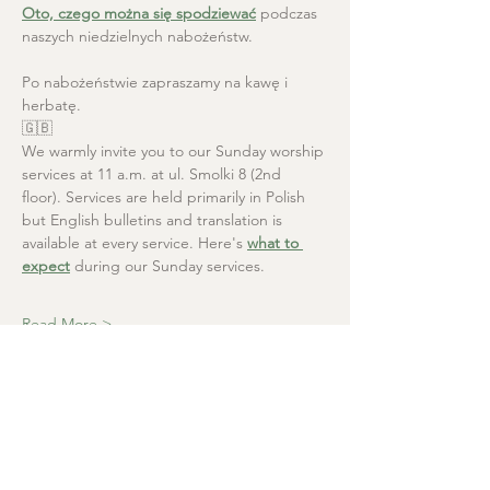
Oto, czego można się spodziewać
 podczas 
naszych niedzielnych nabożeństw.
Po nabożeństwie zapraszamy na kawę i 
herbatę.
🇬🇧
We warmly invite you to our Sunday worship 
services at 11 a.m. at ul. Smolki 8 (2nd 
floor). Services are held primarily in Polish 
but English bulletins and translation is 
available at every service. Here's 
what to 
expect
 during our Sunday services.
Read More >
Christ the Saviour