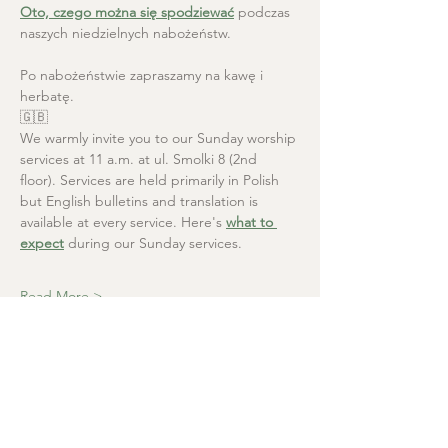
Oto, czego można się spodziewać
 podczas 
naszych niedzielnych nabożeństw.
Po nabożeństwie zapraszamy na kawę i 
herbatę.
🇬🇧
We warmly invite you to our Sunday worship 
services at 11 a.m. at ul. Smolki 8 (2nd 
floor). Services are held primarily in Polish 
but English bulletins and translation is 
available at every service. Here's 
what to 
expect
 during our Sunday services.
Read More >
Christ the Saviour