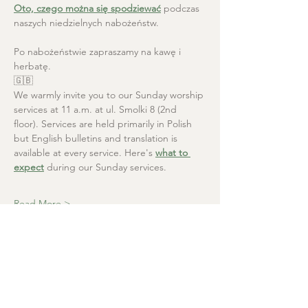
Oto, czego można się spodziewać
 podczas 
naszych niedzielnych nabożeństw.
Po nabożeństwie zapraszamy na kawę i 
herbatę.
🇬🇧
We warmly invite you to our Sunday worship 
services at 11 a.m. at ul. Smolki 8 (2nd 
floor). Services are held primarily in Polish 
but English bulletins and translation is 
available at every service. Here's 
what to 
expect
 during our Sunday services.
Read More >
Christ the Saviour