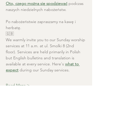
Oto, czego można się spodziewać
 podczas 
naszych niedzielnych nabożeństw.
Po nabożeństwie zapraszamy na kawę i 
herbatę.
🇬🇧
We warmly invite you to our Sunday worship 
services at 11 a.m. at ul. Smolki 8 (2nd 
floor). Services are held primarily in Polish 
but English bulletins and translation is 
available at every service. Here's 
what to 
expect
 during our Sunday services.
Read More >
Christ the Saviour