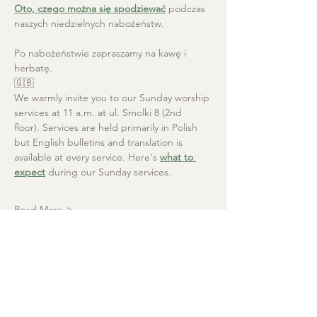
Oto, czego można się spodziewać
 podczas 
naszych niedzielnych nabożeństw.
Po nabożeństwie zapraszamy na kawę i 
herbatę.
🇬🇧
We warmly invite you to our Sunday worship 
services at 11 a.m. at ul. Smolki 8 (2nd 
floor). Services are held primarily in Polish 
but English bulletins and translation is 
available at every service. Here's 
what to 
expect
 during our Sunday services.
Read More >
Christ the Saviour