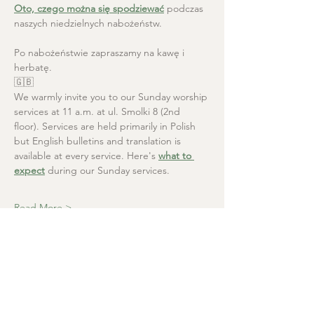
Oto, czego można się spodziewać
 podczas 
naszych niedzielnych nabożeństw.
Po nabożeństwie zapraszamy na kawę i 
herbatę.
🇬🇧
We warmly invite you to our Sunday worship 
services at 11 a.m. at ul. Smolki 8 (2nd 
floor). Services are held primarily in Polish 
but English bulletins and translation is 
available at every service. Here's 
what to 
expect
 during our Sunday services.
Read More >
Christ the Saviour