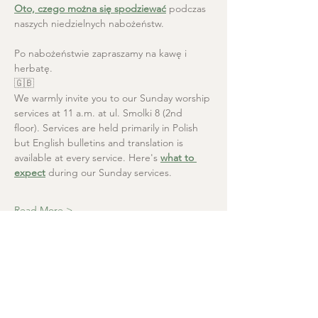
Oto, czego można się spodziewać
 podczas 
naszych niedzielnych nabożeństw.
Po nabożeństwie zapraszamy na kawę i 
herbatę.
🇬🇧
We warmly invite you to our Sunday worship 
services at 11 a.m. at ul. Smolki 8 (2nd 
floor). Services are held primarily in Polish 
but English bulletins and translation is 
available at every service. Here's 
what to 
expect
 during our Sunday services.
Read More >
Christ the Saviour