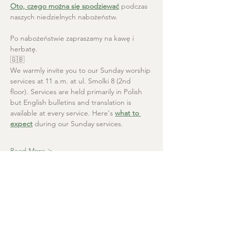
Oto, czego można się spodziewać
 podczas 
naszych niedzielnych nabożeństw.
Po nabożeństwie zapraszamy na kawę i 
herbatę.
🇬🇧
We warmly invite you to our Sunday worship 
services at 11 a.m. at ul. Smolki 8 (2nd 
floor). Services are held primarily in Polish 
but English bulletins and translation is 
available at every service. Here's 
what to 
expect
 during our Sunday services.
Read More >
Christ the Saviour