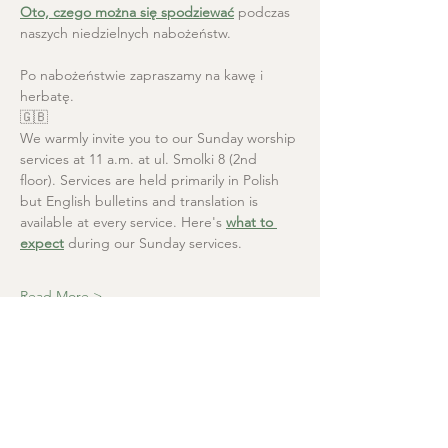
Oto, czego można się spodziewać
 podczas 
naszych niedzielnych nabożeństw.
Po nabożeństwie zapraszamy na kawę i 
herbatę.
🇬🇧
We warmly invite you to our Sunday worship 
services at 11 a.m. at ul. Smolki 8 (2nd 
floor). Services are held primarily in Polish 
but English bulletins and translation is 
available at every service. Here's 
what to 
expect
 during our Sunday services.
Read More >
Christ the Saviour