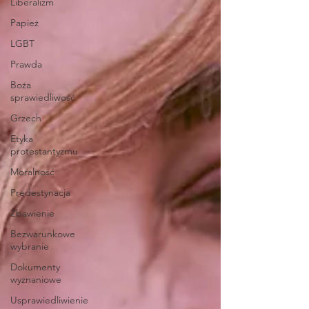
Liberalizm
Papież
LGBT
Prawda
Boża
sprawiedliwość
Grzech
Etyka
protestantyzmu
Moralność
Predestynacja
Zbawienie
Bezwarunkowe
wybranie
Dokumenty
wyznaniowe
Usprawiedliwienie