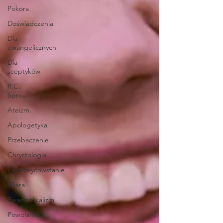
Pokora
Doświadczenia
Dla
ewangelicznych
Dla
sceptyków
R.C.
Sproul
Ateizm
Apologetyka
Przebaczenie
Chrystologia
Zmartwychwstanie
Wiara
Ewangelikalizm
Powołanie