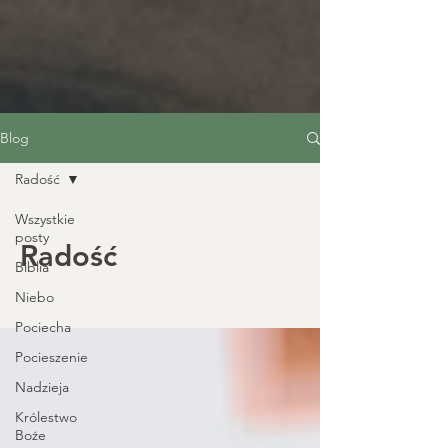
Blog
Radość
Wszystkie
posty
Radość
Biblia
Niebo
Pociecha
Pocieszenie
Nadzieja
Królestwo
Boże