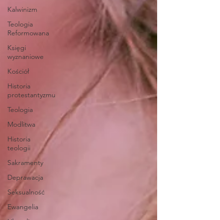
Kalwinizm
Teologia
Reformowana
Księgi
wyznaniowe
Kościół
Historia
protestantyzmu
Teologia
Modlitwa
Historia
teologii
Sakramenty
Deprawacja
Seksualność
Ewangelia