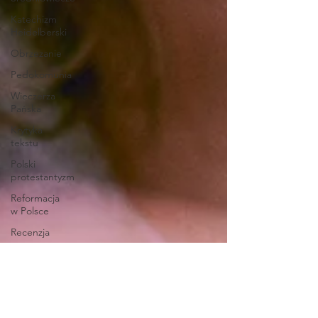
Katechizm
Heidelberski
Obrzezanie
Pedokomunia
Wieczerza
Pańska
Krytyka
tekstu
Polski
protestantyzm
Reformacja
w Polsce
Recenzja
Gender
Aborcja
Wcielenie
Opatrzność