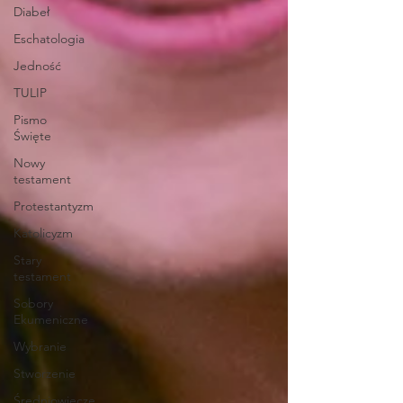
Diabeł
Eschatologia
Jedność
TULIP
Pismo
Święte
Nowy
testament
Protestantyzm
Katolicyzm
Stary
testament
Sobory
Ekumeniczne
Wybranie
Stworzenie
Średniowiecze