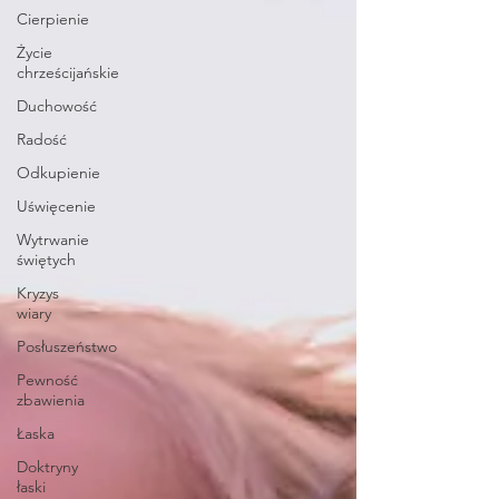
Cierpienie
Życie
chrześcijańskie
Duchowość
Radość
Odkupienie
Uświęcenie
Wytrwanie
świętych
Kryzys
wiary
Posłuszeństwo
Pewność
zbawienia
Łaska
Doktryny
łaski